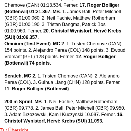
Chernove (CAN) 01:13.534. Ferner:
17. Roger Bolliger
(Bottenwil) 01:21.367. MB.
1. James Ball, Peter Mitchell
(GBR) 01:00.060. 2. Neil Fachie, Matthew Rotherham
(GBR) 01:00.190. 3. Tristan Bangma, Patrick Bos
01:00.960. Ferner.
20. Christof Wynistorf, Hervé Krebs
(SUI) 01:06.357.
Omnium (Test Event). MC 2.
1. Tristen Chernove (CAN)
154 points. 2. Alejandro Perea (COL) 148 points. 3. Ewoud
Vromant (BEL) 128 points. Ferner.
12. Roger Bolliger
(Bottenwil) 74 points.
Scratch. MC 2.
1. Tristen Chernove (CAN). 2. Alejandro
Perea (COL). 3. Guihua Liang (CHN) 128 points. Ferner.
11. Roger Bolliger (Bottenwil).
200 m Sprint. MB.
1. Neil Fachie, Matthew Rotherham
(GBR) 09.778. 2. James Ball, Peter Mitchell (GBR) 09.950.
3. Adam Brzozowski, Kamil Kuczynski 10.087. Ferner.
16.
Christof Wynistorf, Hervé Krebs (SUI) 11.093.
Zur Übersicht