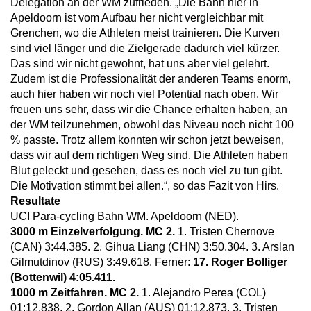
Delegation an der WM zufrieden. „Die Bahn hier in
Apeldoorn ist vom Aufbau her nicht vergleichbar mit
Grenchen, wo die Athleten meist trainieren. Die Kurven
sind viel länger und die Zielgerade dadurch viel kürzer.
Das sind wir nicht gewohnt, hat uns aber viel gelehrt.
Zudem ist die Professionalität der anderen Teams enorm,
auch hier haben wir noch viel Potential nach oben. Wir
freuen uns sehr, dass wir die Chance erhalten haben, an
der WM teilzunehmen, obwohl das Niveau noch nicht 100
% passte. Trotz allem konnten wir schon jetzt beweisen,
dass wir auf dem richtigen Weg sind. Die Athleten haben
Blut geleckt und gesehen, dass es noch viel zu tun gibt.
Die Motivation stimmt bei allen.“, so das Fazit von Hirs.
Resultate
UCI Para-cycling Bahn WM. Apeldoorn (NED).
3000 m Einzelverfolgung. MC 2.
1. Tristen Chernove
(CAN) 3:44.385. 2. Gihua Liang (CHN) 3:50.304. 3. Arslan
Gilmutdinov (RUS) 3:49.618. Ferner:
17. Roger Bolliger
(Bottenwil) 4:05.411.
1000 m Zeitfahren. MC 2.
1. Alejandro Perea (COL)
01:12.838. 2. Gordon Allan (AUS) 01:12.873. 3. Tristen