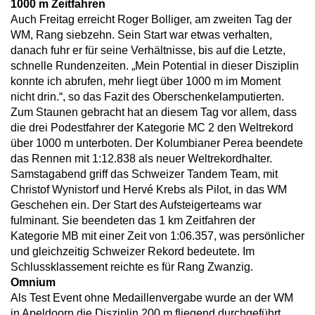
1000 m Zeitfahren
Auch Freitag erreicht Roger Bolliger, am zweiten Tag der
WM, Rang siebzehn. Sein Start war etwas verhalten,
danach fuhr er für seine Verhältnisse, bis auf die Letzte,
schnelle Rundenzeiten. „Mein Potential in dieser Disziplin
konnte ich abrufen, mehr liegt über 1000 m im Moment
nicht drin.“, so das Fazit des Oberschenkelamputierten.
Zum Staunen gebracht hat an diesem Tag vor allem, dass
die drei Podestfahrer der Kategorie MC 2 den Weltrekord
über 1000 m unterboten. Der Kolumbianer Perea beendete
das Rennen mit 1:12.838 als neuer Weltrekordhalter.
Samstagabend griff das Schweizer Tandem Team, mit
Christof Wynistorf und Hervé Krebs als Pilot, in das WM
Geschehen ein. Der Start des Aufsteigerteams war
fulminant. Sie beendeten das 1 km Zeitfahren der
Kategorie MB mit einer Zeit von 1:06.357, was persönlicher
und gleichzeitig Schweizer Rekord bedeutete. Im
Schlussklassement reichte es für Rang Zwanzig.
Omnium
Als Test Event ohne Medaillenvergabe wurde an der WM
in Apeldoorn die Disziplin 200 m fliegend durchgeführt.