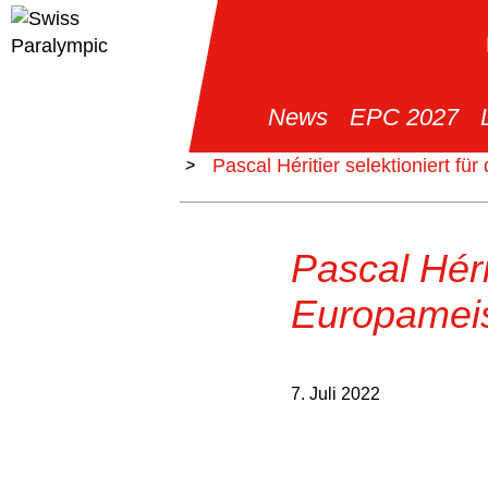
News
EPC 2027
>
News
>
Pascal Héritier selektioniert f
Pascal Hérit
Europameis
7. Juli 2022