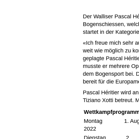
Der Walliser Pascal Hé
Bogenschiessen, welch
startet in der Kateg
«Ich freue mich sehr a
weit wie möglich zu k
geplagte Pascal Hériti
musste er mehrere Ope
dem Bogensport bei. De
bereit für die Europame
Pascal Héritier wird 
Tiziano Xotti betreut. 
Wettkampfprogram
Montag 1. Aug
2022
Dienstag 2.