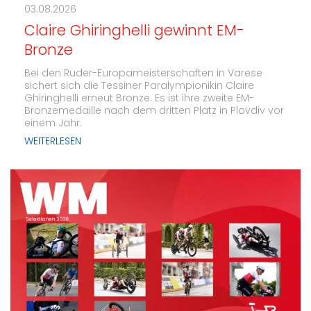
03.08.2026
Claire Ghiringhelli gewinnt EM-
Bronze
Bei den Ruder-Europameisterschaften in Varese
sichert sich die Tessiner Paralympionikin Claire
Ghiringhelli erneut Bronze. Es ist ihre zweite EM-
Bronzemedaille nach dem dritten Platz in Plovdiv vor
einem Jahr.
WEITERLESEN