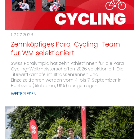
07.07.2026
Zehnköpfiges Para-Cycling-Team
für WM selektioniert
Swiss Paralympic hat zehn Athlet*innen für die Para-
Cycling-Weltmeisterschaften 2026 selektioniert. Die
Titelwettkämpfe im Strassenrennen und
Einzelzeitfahren werden vom 4. bis 7. September in
Huntsville (Alabama, USA) ausgetragen.
WEITERLESEN