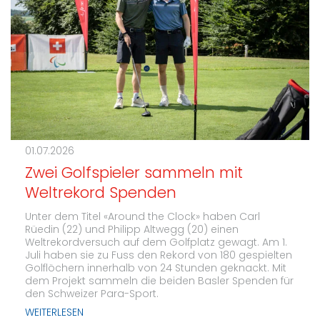
01.07.2026
Zwei Golfspieler sammeln mit
Weltrekord Spenden
Unter dem Titel «Around the Clock» haben Carl
Rüedin (22) und Philipp Altwegg (20) einen
Weltrekordversuch auf dem Golfplatz gewagt. Am 1.
Juli haben sie zu Fuss den Rekord von 180 gespielten
Golflöchern innerhalb von 24 Stunden geknackt. Mit
dem Projekt sammeln die beiden Basler Spenden für
den Schweizer Para-Sport.
WEITERLESEN