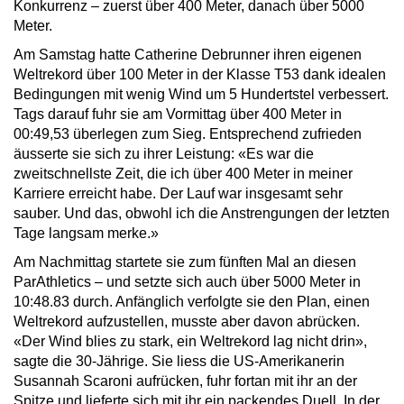
Konkurrenz – zuerst über 400 Meter, danach über 5000
Meter.
Am Samstag hatte Catherine Debrunner ihren eigenen
Weltrekord über 100 Meter in der Klasse T53 dank idealen
Bedingungen mit wenig Wind um 5 Hundertstel verbessert.
Tags darauf fuhr sie am Vormittag über 400 Meter in
00:49,53 überlegen zum Sieg. Entsprechend zufrieden
äusserte sie sich zu ihrer Leistung: «Es war die
zweitschnellste Zeit, die ich über 400 Meter in meiner
Karriere erreicht habe. Der Lauf war insgesamt sehr
sauber. Und das, obwohl ich die Anstrengungen der letzten
Tage langsam merke.»
Am Nachmittag startete sie zum fünften Mal an diesen
ParAthletics – und setzte sich auch über 5000 Meter in
10:48.83 durch. Anfänglich verfolgte sie den Plan, einen
Weltrekord aufzustellen, musste aber davon abrücken.
«Der Wind blies zu stark, ein Weltrekord lag nicht drin»,
sagte die 30-Jährige. Sie liess die US-Amerikanerin
Susannah Scaroni aufrücken, fuhr fortan mit ihr an der
Spitze und lieferte sich mit ihr ein packendes Duell. In der