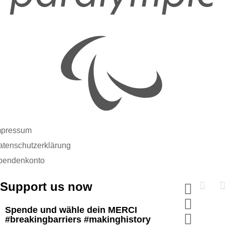
mpressum
atenschutzerklärung
pendenkonto
Support us now
Spende und wähle dein MERCI
#breakingbarriers #makinghistory