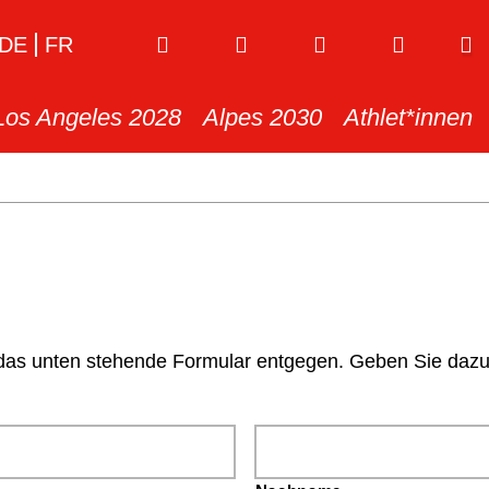
DE
FR
Los Angeles 2028
Alpes 2030
Athlet*innen
s unten stehende Formular entgegen. Geben Sie dazu bi