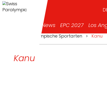
D
News
EPC 2027
Los An
>
Paralympische Sportarten
>
Kanu
Kanu