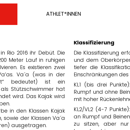
ATHLET*INNEN
Klassifizierung
in Rio 2016 ihr Debüt. Die
Die Klassifizierung e
00 Meter Lauf in ruhigen
und dem Oberkörper. E
eren. Es existieren zwei
tiefer die Klassifika
Va’as. Va´a (was in der
Einschränkungen des 
ot“ bedeutet) ist ein
KL1 (bis drei Punkte
 als Stützschwimmer hat
Rumpf und ohne Beinfu
det wird. Das Kajak wird
mit hoher Rückenlehn
ben.
KL2/VL2 (4-7 Punkte)
be in den Klassen Kajak
an Rumpf und Beinen,
n, sowie der Klassen Va´a
zu sitzen, aber nur
ren) ausgetragen.