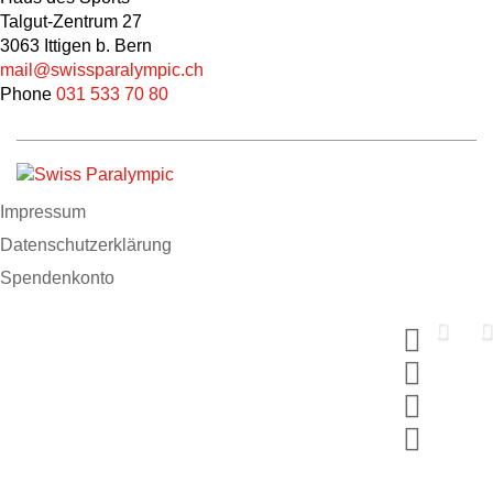
Talgut-Zentrum 27
3063 Ittigen b. Bern
mail@swissparalympic.ch
Phone
031 533 70 80
Impressum
Datenschutzerklärung
Spendenkonto
Support us now
Spende und wähle dein MERCI
#breakingbarriers #makinghistory
Jetzt mitmachen