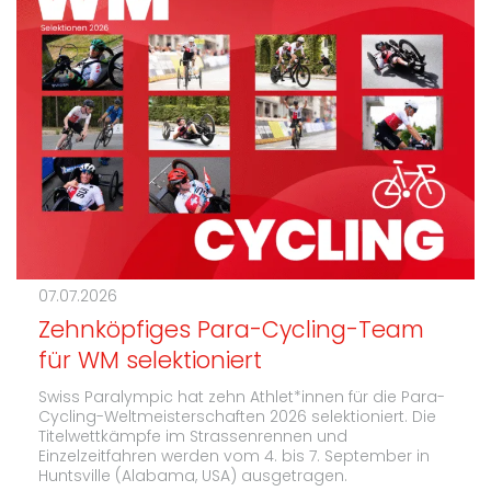
07.07.2026
Zehnköpfiges Para-Cycling-Team
für WM selektioniert
Swiss Paralympic hat zehn Athlet*innen für die Para-
Cycling-Weltmeisterschaften 2026 selektioniert. Die
Titelwettkämpfe im Strassenrennen und
Einzelzeitfahren werden vom 4. bis 7. September in
Huntsville (Alabama, USA) ausgetragen.