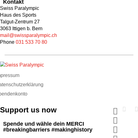
Kontakt
Swiss Paralympic
Haus des Sports
Talgut-Zentrum 27
3063 Ittigen b. Bern
mail@swissparalympic.ch
Phone
031 533 70 80
mpressum
atenschutzerklärung
pendenkonto
Support us now
Spende und wähle dein MERCI
#breakingbarriers #makinghistory