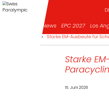
D
News
EPC 2027
Los An
>
News
>
Starke EM-Ausbeute für Sch
Starke EM
Paracycl
15. Juni 2026