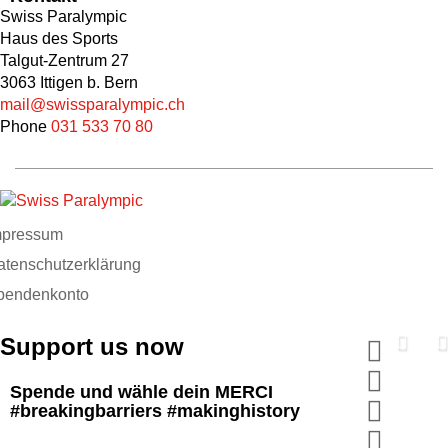
Swiss Paralympic
Haus des Sports
Talgut-Zentrum 27
3063 Ittigen b. Bern
mail@swissparalympic.ch
Phone
031 533 70 80
mpressum
atenschutzerklärung
pendenkonto
Support us now
Spende und wähle dein MERCI
#breakingbarriers #makinghistory