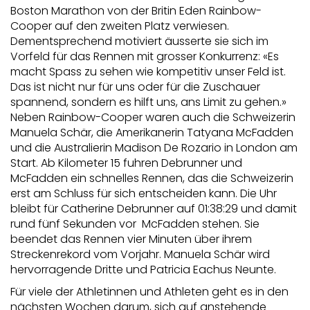
Boston Marathon von der Britin Eden Rainbow-
Cooper auf den zweiten Platz verwiesen.
Dementsprechend motiviert äusserte sie sich im
Vorfeld für das Rennen mit grosser Konkurrenz: «Es
macht Spass zu sehen wie kompetitiv unser Feld ist.
Das ist nicht nur für uns oder für die Zuschauer
spannend, sondern es hilft uns, ans Limit zu gehen.»
Neben Rainbow-Cooper waren auch die Schweizerin
Manuela Schär, die Amerikanerin Tatyana McFadden
und die Australierin Madison De Rozario in London am
Start. Ab Kilometer 15 fuhren Debrunner und
McFadden ein schnelles Rennen, das die Schweizerin
erst am Schluss für sich entscheiden kann. Die Uhr
bleibt für Catherine Debrunner auf 01:38:29 und damit
rund fünf Sekunden vor McFadden stehen. Sie
beendet das Rennen vier Minuten über ihrem
Streckenrekord vom Vorjahr. Manuela Schär wird
hervorragende Dritte und Patricia Eachus Neunte.
Für viele der Athletinnen und Athleten geht es in den
nächsten Wochen darum, sich auf anstehende