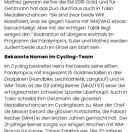
Mathez gewann sie bei der EM 2018 Gold, und für
Getzmann hat das Duo durchaus auch in Tokio
Medaillenchancen: “Sie sind zwar beide WH1
klassifiziert, was sie gegen Teams mit WH1/WH2 etwas
benachteiligt. Aber mit der richtigen Taktik liegt
einiges drin.” Badminton ist übrigens erstmals im
Programm der Paralympics, Suter und Mathez werden
zudem beide auch im Einzel am Start sein.
Bekannte Namen im Cycling-Team
Im Cycling bestreitet Heinz Frei bereits seine elften
Paralympics, mit insgesamt 15 Goldmedaillen in drei
Disziplinen (Handbike, Leichtathletik, Langlauf) und 14
WM-Titeln ist der 63-jährig Berner (MH3/T53) einer der
erfolgreichsten Schweizer Sportler überhaupt. Auch in
Tokio schreibt ihm Getzmann die grössten
Medaillenchancen im Cyclingteam zu. Aber der Chef
de Mission betont die grossen Fortschritte, die Fabian
Recher (MH4) in den letzten Jahren gemacht hat. Der
21-jährige Berner sorgte vor einigen Wochen mit WM-
Bronze für Furore. Tobias Fankhauser, der 32-jährige