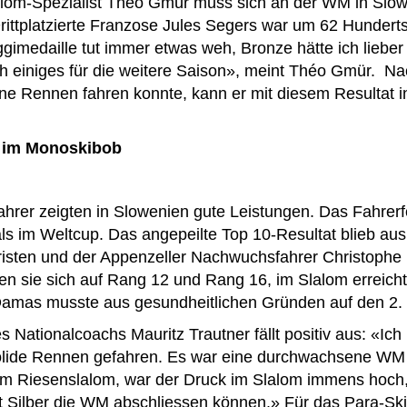
alom-Spezialist Théo Gmür muss sich an der WM in Slow
ittplatzierte Franzose Jules Segers war um 62 Hundertst
imedaille tut immer etwas weh, Bronze hätte ich lieber
h einiges für die weitere Saison», meint Théo Gmür. N
ine Rennen fahren konnte, kann er mit diesem Resultat 
t im Monoskibob
hrer zeigten in Slowenien gute Leistungen. Das Fahrer
als im Weltcup. Das angepeilte Top 10-Resultat blieb au
isten und der Appenzeller Nachwuchsfahrer Christophe
en sie sich auf Rang 12 und Rang 16, im Slalom erreich
amas musste aus gesundheitlichen Gründen auf den 2. S
s Nationalcoachs Mauritz Trautner fällt positiv aus: «Ich
solide Rennen gefahren. Es war eine durchwachsene WM
im Riesenslalom, war der Druck im Slalom immens hoch,
mit Silber die WM abschliessen können.» Für das Para-Sk