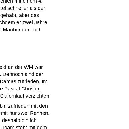
enien mit einem 4.
el schneller als der
 gehabt, aber das
achdem er zwei Jahre
in Maribor dennoch
feld an der WM war
s. Dennoch sind der
 Damas zufrieden. Im
te Pascal Christen
lalomlauf verzichten.
 bin zufrieden mit den
 mit nur zwei Rennen.
 deshalb bin ich
i-Team steht mit dem