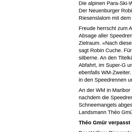
Die alpinen Para-Ski-W
Der Neuenburger Robin
Riesenslalom mit dem 
Freude herrscht zum A
Absage aller Speedren
Zielraum. «Nach dieser
sagt Robin Cuche. Für 
silberne. An den Titel
Abfahrt, im Super-G u
ebenfalls WM-Zweiter. 
in den Speedrennen u
An der WM in Maribor 
nachdem die Speedren
Schneemangels abgesa
Landsmann Théo Gmür 
Théo Gmür verpasst 