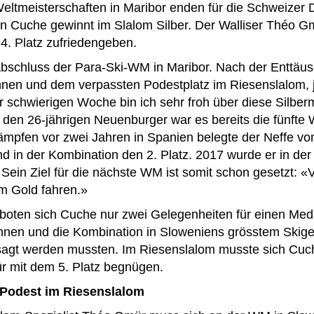
eltmeisterschaften in Maribor enden für die Schweizer D
 Cuche gewinnt im Slalom Silber. Der Walliser Théo G
4. Platz zufriedengeben.
bschluss der Para-Ski-WM in Maribor. Nach der Enttäus
nen und dem verpassten Podestplatz im Riesenslalom, 
 schwierigen Woche bin ich sehr froh über diese Silber
den 26-jährigen Neuenburger war es bereits die fünfte 
kämpfen vor zwei Jahren in Spanien belegte der Neffe vo
nd in der Kombination den 2. Platz. 2017 wurde er in de
Sein Ziel für die nächste WM ist somit schon gesetzt: «V
m Gold fahren.»
boten sich Cuche nur zwei Gelegenheiten für einen Med
nen und die Kombination in Sloweniens grösstem Skig
gt werden mussten. Im Riesenslalom musste sich Cuche
mit dem 5. Platz begnügen.
Podest im Riesenslalom