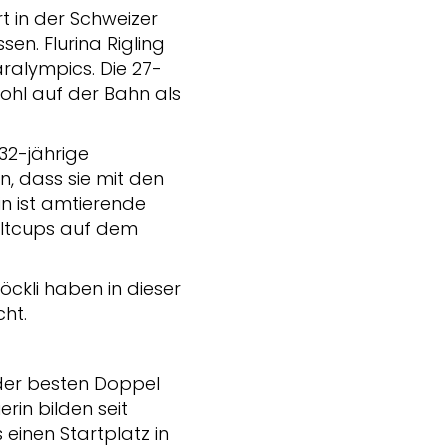
t in der Schweizer
en. Flurina Rigling
ralympics. Die 27-
wohl auf der Bahn als
 32-jährige
, dass sie mit den
in ist amtierende
eltcups auf dem
ckli haben in dieser
ht.
 der besten Doppel
rin bilden seit
einen Startplatz in