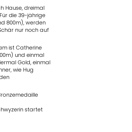
ch Hause, dreimal
ür die 39-jährige
und 800m), werden
 Schär nur noch auf
am ist Catherine
400m) und einmal
iermal Gold, einmal
nner, wie Hug
 den
 Bronzemedaille
chwyzerin startet