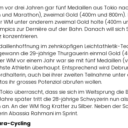
vor drei Jahren gar fünf Medaillen aus Tokio na
m und Marathon), zweimal Gold (400m und 800m). F
 der WM unter anderem zweimal Gold holte (400m 
mpics zur Dernière auf der Bahn. Danach will sich
 konzentrieren.
edaillenhoffnung im zehnköpfigen Leichtathletik-Te
 gewann die 29-jährige Thurgauerin einmal Gold (
er WM vor einem Jahr war sie mit fünf Medaillen (v
ichste Athletin überhaupt. Entsprechend wird Debru
dhalterin, auch bei ihrer zweiten Teilnahme unter
os ihr grosses Potenzial abrufen wollen.
 Tokio überrascht, dass sie sich im Weitsprung die
Jahre später tritt die 28-jährige Schwyzerin nun als
an. An der WM flog Kratter zu Silber. Neben der S
erin Abassia Rahmani im Sprint.
Para-Cycling