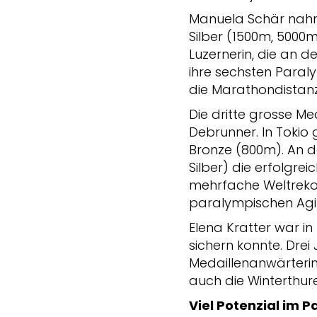
Manuela Schär nahm 
Silber (1500m, 5000
Luzernerin, die an
ihre sechsten Paraly
die Marathondistanz
Die dritte grosse M
Debrunner. In Tokio
Bronze (800m). An d
Silber) die erfolgre
mehrfache Weltrekor
paralympischen Agit
Elena Kratter war in
sichern konnte. Drei 
Medaillenanwärterin 
auch die Winterthur
Viel Potenzial im 