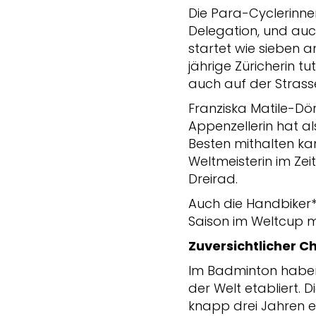
Die Para-Cyclerinnen
Delegation, und auch
startet wie sieben 
jährige Züricherin t
auch auf der Strasse
Franziska Matile-Dör
Appenzellerin hat a
Besten mithalten kan
Weltmeisterin im Z
Dreirad.
Auch die Handbiker*
Saison im Weltcup m
Zuversichtlicher C
Im Badminton haben 
der Welt etabliert. D
knapp drei Jahren e