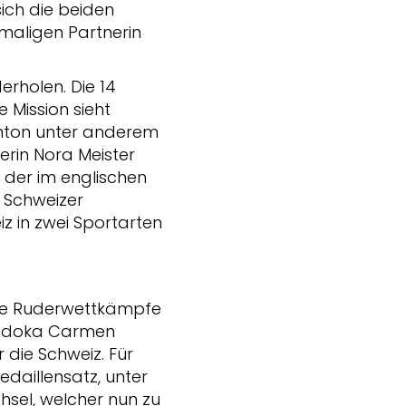
sich die beiden
maligen Partnerin
erholen. Die 14
 Mission sieht
inton unter anderem
rin Nora Meister
, der im englischen
r Schweizer
iz in zwei Sportarten
r die Ruderwettkämpfe
 Judoka Carmen
 die Schweiz. Für
aillensatz, unter
hsel, welcher nun zu