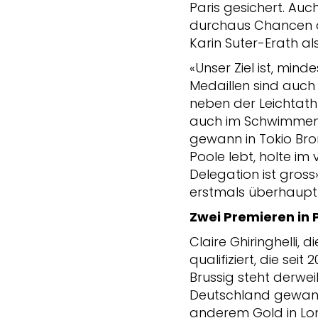
Paris gesichert. Auc
durchaus Chancen au
Karin Suter-Erath al
«Unser Ziel ist, mind
Medaillen sind auch 
neben der Leichtat
auch im Schwimmen d
gewann in Tokio Bron
Poole lebt, holte im
Delegation ist gross
erstmals überhaupt 
Zwei Premieren in 
Claire Ghiringhelli, 
qualifiziert, die s
Brussig steht derwei
Deutschland gewann
anderem Gold in Lon