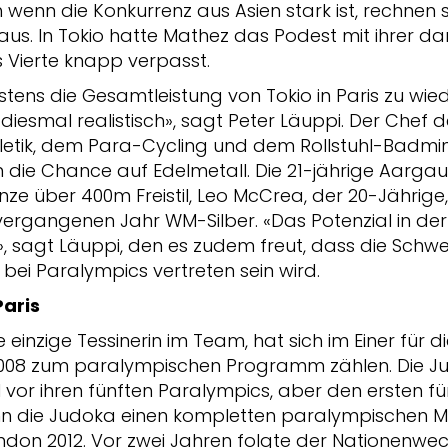
h wenn die Konkurrenz aus Asien stark ist, rechnen 
s. In Tokio hatte Mathez das Podest mit ihrer da
s Vierte knapp verpasst.
estens die Gesamtleistung von Tokio in Paris zu wied
diesmal realistisch», sagt Peter Läuppi. Der Chef de
hletik, dem Para-Cycling und dem Rollstuhl-Badm
ie Chance auf Edelmetall. Die 21-jährige Aargaue
ze über 400m Freistil, Leo McCrea, der 20-Jährige
 vergangenen Jahr WM-Silber. «Das Potenzial in de
», sagt Läuppi, den es zudem freut, dass die Schwe
bei Paralympics vertreten sein wird.
Paris
die einzige Tessinerin im Team, hat sich im Einer fü
eit 2008 zum paralympischen Programm zählen. Die
l vor ihren fünften Paralympics, aber den ersten für
 die Judoka einen kompletten paralympischen Med
don 2012. Vor zwei Jahren folgte der Nationenwec