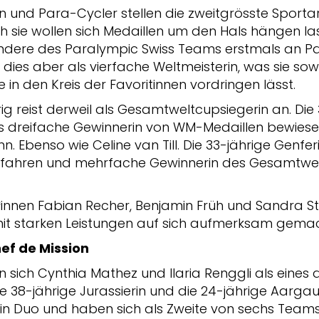
 und Para-Cycler stellen die zweitgrösste Sportar
 sie wollen sich Medaillen um den Hals hängen lass
andere des Paralympic Swiss Teams erstmals an Pa
ut dies aber als vierfache Weltmeisterin, was sie so
 in den Kreis der Favoritinnen vordringen lässt.
ig reist derweil als Gesamtweltcupsiegerin an. Die
ls dreifache Gewinnerin von WM-Medaillen bewiesen
n. Ebenso wie Celine van Till. Die 33-jährige Genfer
eitfahren und mehrfache Gewinnerin des Gesamtw
innen Fabian Recher, Benjamin Früh und Sandra Stö
it starken Leistungen auf sich aufmerksam gemac
hef de Mission
sich Cynthia Mathez und Ilaria Renggli als eines
ie 38-jährige Jurassierin und die 24-jährige Aargaue
in Duo und haben sich als Zweite von sechs Teams 