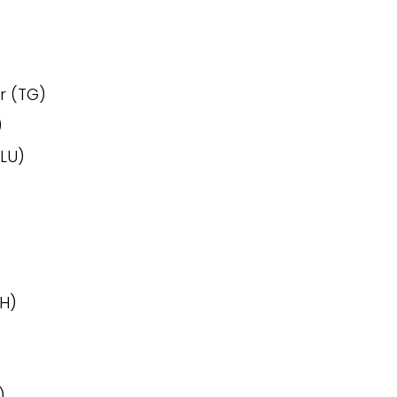
r (TG)
)
(LU)
H)