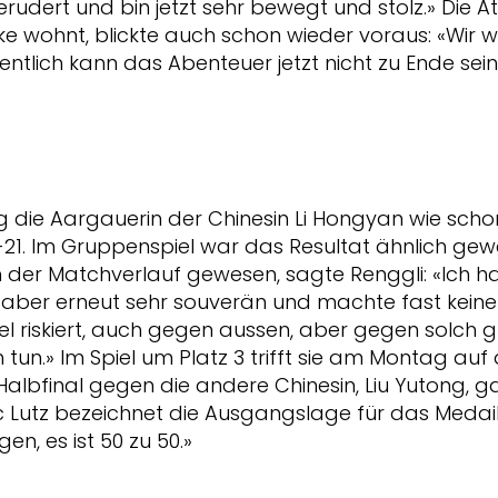
ert und bin jetzt sehr bewegt und stolz.» Die Athl
e wohnt, blickte auch schon wieder voraus: «Wir w
entlich kann das Abenteuer jetzt nicht zu Ende sein
ag die Aargauerin der Chinesin Li Hongyan wie sch
2-21. Im Gruppenspiel war das Resultat ähnlich gewe
h der Matchverlauf gewesen, sagte Renggli: «Ich 
 aber erneut sehr souverän und machte fast keine 
l riskiert, auch gegen aussen, aber gegen solch 
un.» Im Spiel um Platz 3 trifft sie am Montag au
Halbfinal gegen die andere Chinesin, Liu Yutong, gan
 Lutz bezeichnet die Ausgangslage für das Medaille
en, es ist 50 zu 50.»