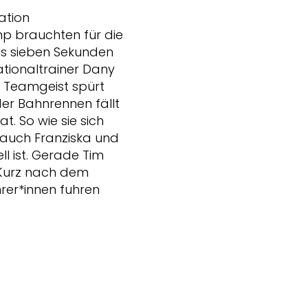
ation
mp brauchten für die
ls sieben Sekunden
Nationaltrainer Dany
n Teamgeist spürt
der Bahnrennen fällt
at. So wie sie sich
r auch Franziska und
l ist. Gerade Tim
 Kurz nach dem
hrer*innen fuhren