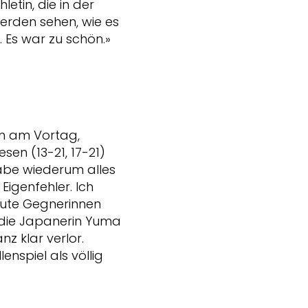
etin, die in der
erden sehen, wie es
. Es war zu schön.»
on am Vortag,
sen (13-21, 17-21)
habe wiederum alles
Eigenfehler. Ich
gute Gegnerinnen
f die Japanerin Yuma
z klar verlor.
nspiel als völlig