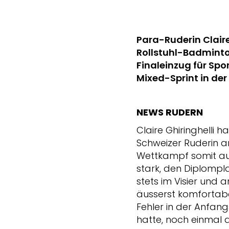
Para-Ruderin Claire 
Rollstuhl-Badminton
Finaleinzug für Sp
Mixed-Sprint in der
NEWS RUDERN
Claire Ghiringhelli 
Schweizer Ruderin a
Wettkampf somit auf
stark, den Diplompla
stets im Visier und
äusserst komfortabel
Fehler in der Anfan
hatte, noch einmal 