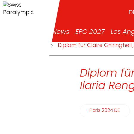
D
News
EPC 2027
Los An
>
News
>
Diplom für Claire Ghiringhelli,
Diplom für
Ilaria Reng
Paris 2024 DE