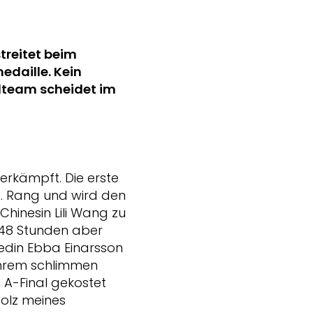
streitet beim
edaille. Kein
adteam scheidet im
erkämpft. Die erste
2. Rang und wird den
hinesin Lili Wang zu
t 48 Stunden aber
edin Ebba Einarsson
 ihrem schlimmen
 A-Final gekostet
tolz meines