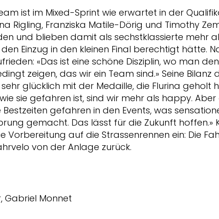
m ist im Mixed-Sprint wie erwartet in der Qualifik
ina Rigling, Franziska Matile-Dörig und Timothy Ze
en und blieben damit als sechstklassierte mehr a
r den Einzug in den kleinen Final berechtigt hätte. 
frieden: «Das ist eine schöne Disziplin, wo man de
dingt zeigen, das wir ein Team sind.» Seine Bilanz 
 sehr glücklich mit der Medaille, die Flurina geholt h
wie sie gefahren ist, sind wir mehr als happy. Abe
Bestzeiten gefahren in den Events, was sensationel
prung gemacht. Das lässt für die Zukunft hoffen.»
e Vorbereitung auf die Strassenrennen ein: Die Fa
ahrvelo von der Anlage zurück.
r, Gabriel Monnet