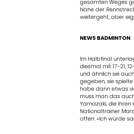
gesamten Weges gerud
Nähe der Rennstreck
weitergeht, aber eig
NEWS BADMINTON
Im Halbfinal unterl
diesmal mit 17-21, 1
und ähnlich sei auc
gegeben, sie spielte
habe dann etwas vie
muss man das auch t
Yamazaki, die ihren 
Nationaltrainer Marc
offen: «Ich würde sag