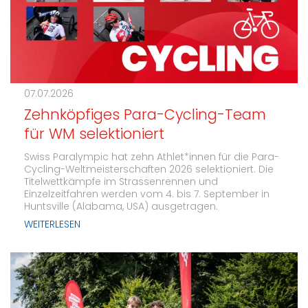
07.07.2026
Zehnköpfiges Para-Cycling-Team
für WM selektioniert
Swiss Paralympic hat zehn Athlet*innen für die Para-
Cycling-Weltmeisterschaften 2026 selektioniert. Die
Titelwettkämpfe im Strassenrennen und
Einzelzeitfahren werden vom 4. bis 7. September in
Huntsville (Alabama, USA) ausgetragen.
WEITERLESEN