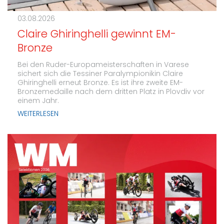
03.08.2026
Claire Ghiringhelli gewinnt EM-
Bronze
Bei den Ruder-Europameisterschaften in Varese
sichert sich die Tessiner Paralympionikin Claire
Ghiringhelli erneut Bronze. Es ist ihre zweite EM-
Bronzemedaille nach dem dritten Platz in Plovdiv vor
einem Jahr.
WEITERLESEN