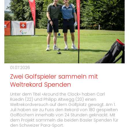
01.07.2026
Zwei Golfspieler sammeln mit
Weltrekord Spenden
Unter dem Titel «Around the Clock» haben Carl
Rüedin (22) und Philipp Altwegg (20) einen
Weltrekordversuch auf dem Golfplatz gewagt. Am 1.
Juli haben sie zu Fuss den Rekord von 180 gespielten
Golflöchern innerhalb von 24 Stunden geknackt. Mit
dem Projekt sammeln die beiden Basler Spenden für
den Schweizer Para-Sport.