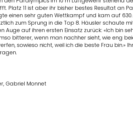
an den Paralympics im 10 m Luftgewehr stehend den
t. Platz 11 ist aber ihr bisher bestes Resultat an P
gte einen sehr guten Wettkampf und kam auf 630.
etztlich zum Sprung in die Top 8. Häusler schaute 
 Auge auf ihren ersten Einsatz zurück: «Ich bin se
umso bitterer, wenn man nachher sieht, wie eng bei
rfen, sowieso nicht, weil ich die beste Frau bin.» Ihr
tragen.
er, Gabriel Monnet