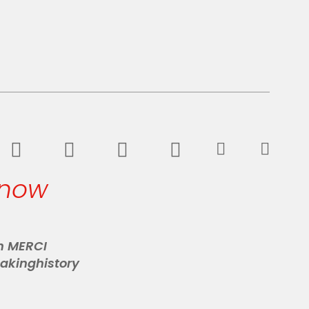
 now
n MERCI
akinghistory