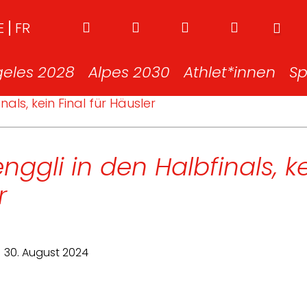
E
FR
geles 2028
Alpes 2030
Athlet*innen
Sp
als, kein Final für Häusler
ggli in den Halbfinals, ke
r
30. August 2024