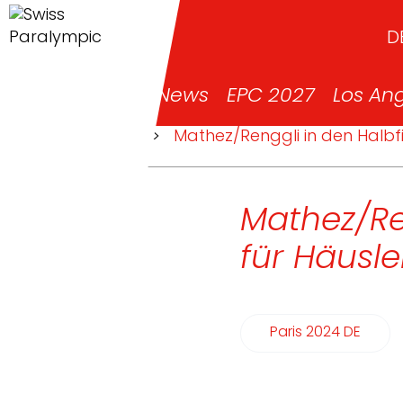
D
News
EPC 2027
Los An
>
News
>
Mathez/Renggli in den Halbfin
Mathez/Ren
für Häusle
Paris 2024 DE