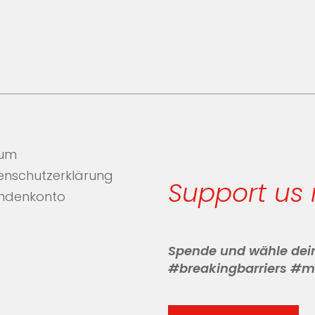
sum
enschutzerklärung
Support us
ndenkonto
Spende und wähle dei
#breakingbarriers #m