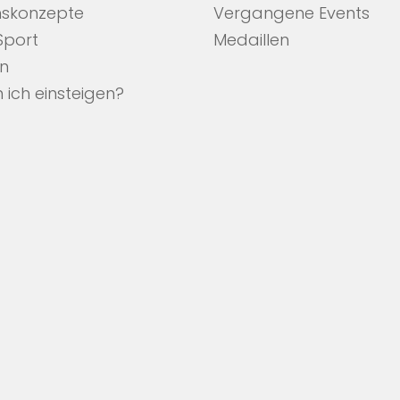
nskonzepte
Vergangene Events
 Sport
Medaillen
en
 ich einsteigen?