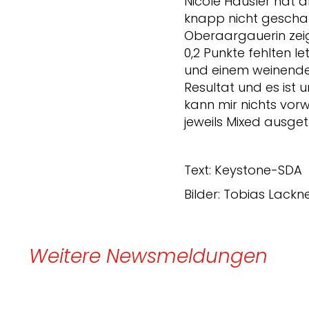
Nicole Häusler hat 
knapp nicht geschaff
Oberaargauerin zei
0,2 Punkte fehlten l
und einem weinenden
Resultat und es ist 
kann mir nichts vorwe
jeweils Mixed ausge
Text: Keystone-SDA
Bilder: Tobias Lackn
Weitere Newsmeldungen