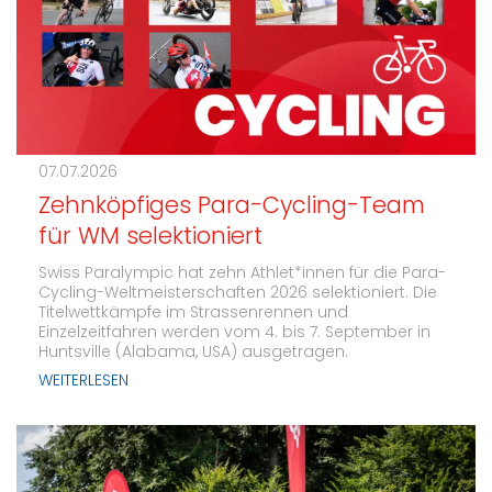
07.07.2026
Zehnköpfiges Para-Cycling-Team
für WM selektioniert
Swiss Paralympic hat zehn Athlet*innen für die Para-
Cycling-Weltmeisterschaften 2026 selektioniert. Die
Titelwettkämpfe im Strassenrennen und
Einzelzeitfahren werden vom 4. bis 7. September in
Huntsville (Alabama, USA) ausgetragen.
WEITERLESEN