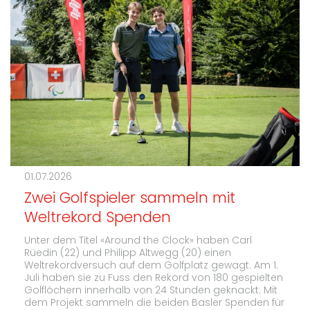
01.07.2026
Zwei Golfspieler sammeln mit
Weltrekord Spenden
Unter dem Titel «Around the Clock» haben Carl
Rüedin (22) und Philipp Altwegg (20) einen
Weltrekordversuch auf dem Golfplatz gewagt. Am 1.
Juli haben sie zu Fuss den Rekord von 180 gespielten
Golflöchern innerhalb von 24 Stunden geknackt. Mit
dem Projekt sammeln die beiden Basler Spenden für