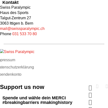
Kontakt
Swiss Paralympic
Haus des Sports
Talgut-Zentrum 27
3063 Ittigen b. Bern
mail@swissparalympic.ch
Phone
031 533 70 80
mpressum
atenschutzerklärung
pendenkonto
Support us now
Spende und wähle dein MERCI
#breakingbarriers #makinghistory