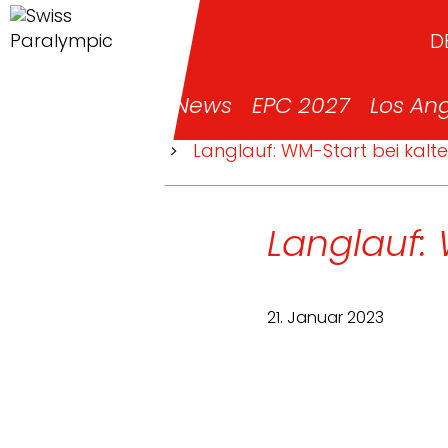
D
News
EPC 2027
Los An
>
News
>
Langlauf: WM-Start bei kal
Langlauf:
21. Januar 2023