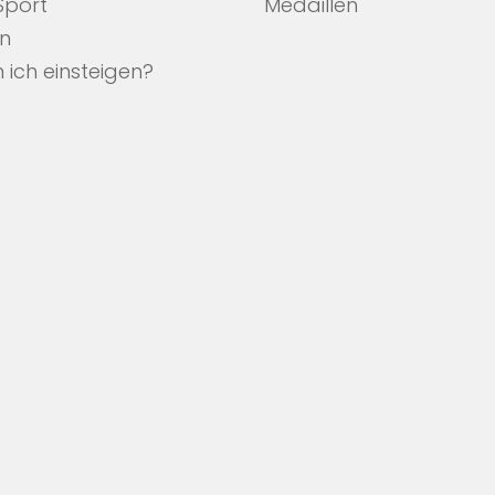
 Sport
Medaillen
en
 ich einsteigen?