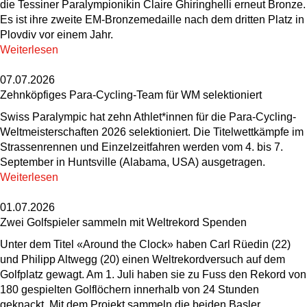
die Tessiner Paralympionikin Claire Ghiringhelli erneut Bronze.
Es ist ihre zweite EM-Bronzemedaille nach dem dritten Platz in
Plovdiv vor einem Jahr.
Weiterlesen
07.07.2026
Zehnköpfiges Para-Cycling-Team für WM selektioniert
Swiss Paralympic hat zehn Athlet*innen für die Para-Cycling-
Weltmeisterschaften 2026 selektioniert. Die Titelwettkämpfe im
Strassenrennen und Einzelzeitfahren werden vom 4. bis 7.
September in Huntsville (Alabama, USA) ausgetragen.
Weiterlesen
01.07.2026
Zwei Golfspieler sammeln mit Weltrekord Spenden
Unter dem Titel «Around the Clock» haben Carl Rüedin (22)
und Philipp Altwegg (20) einen Weltrekordversuch auf dem
Golfplatz gewagt. Am 1. Juli haben sie zu Fuss den Rekord von
180 gespielten Golflöchern innerhalb von 24 Stunden
geknackt. Mit dem Projekt sammeln die beiden Basler