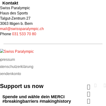
Kontakt
Swiss Paralympic
Haus des Sports
Talgut-Zentrum 27
3063 Ittigen b. Bern
mail@swissparalympic.ch
Phone
031 533 70 80
mpressum
atenschutzerklärung
pendenkonto
Support us now
Spende und wähle dein MERCI
#breakingbarriers #makinghistory