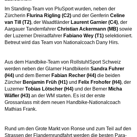
Im Standing-Team von PluSport wurden, neben der
Zürcherin
Flurina Rigling (C2)
und der Genferin
Celine
van Till (T2)
, der Waadtländer
Laurent Garnier (C4)
, der
Aargauer Tandemfahrer
Christian Ackermann (MB)
sowie
der Luzerner Dreiradfahrer
Fabiano Wey (T1)
selektioniert.
Betreut wird das Team von Nationalcoach Dany Hirs.
Aus dem Handbike-Team von RollstuhlSport Schweiz
werden neben der Glarner Handbikerin
Sandra Fuhrer
(H4)
und dem Berner
Fabian Recher (H4)
die beiden
Zürcher
Benjamin Früh (H1)
und
Felix Frohofer (H4)
, der
Luzerner
Tobias Lötscher (H4)
und der Berner
Micha
Wäfler (H3)
an der WM starten. Es ist der erste
Grossanlass mit dem neuen Handbike-Nationalcoach
Mathias Frank.
Rund um den Grote Markt von Ronse und zum Teil auf den
Strassen der Flandernrundfahrt werden die besten Para-