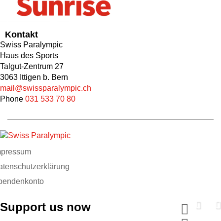
Kontakt
Swiss Paralympic
Haus des Sports
Talgut-Zentrum 27
3063 Ittigen b. Bern
mail@swissparalympic.ch
Phone
031 533 70 80
mpressum
atenschutzerklärung
pendenkonto
Support us now