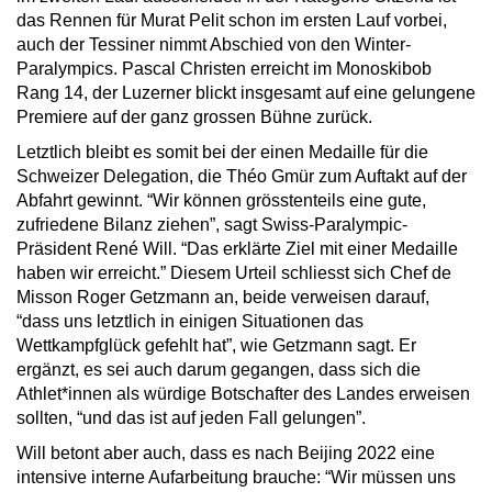
das Rennen für Murat Pelit schon im ersten Lauf vorbei,
auch der Tessiner nimmt Abschied von den Winter-
Paralympics. Pascal Christen erreicht im Monoskibob
Rang 14, der Luzerner blickt insgesamt auf eine gelungene
Premiere auf der ganz grossen Bühne zurück.
Letztlich bleibt es somit bei der einen Medaille für die
Schweizer Delegation, die Théo Gmür zum Auftakt auf der
Abfahrt gewinnt. “Wir können grösstenteils eine gute,
zufriedene Bilanz ziehen”, sagt Swiss-Paralympic-
Präsident René Will. “Das erklärte Ziel mit einer Medaille
haben wir erreicht.” Diesem Urteil schliesst sich Chef de
Misson Roger Getzmann an, beide verweisen darauf,
“dass uns letztlich in einigen Situationen das
Wettkampfglück gefehlt hat”, wie Getzmann sagt. Er
ergänzt, es sei auch darum gegangen, dass sich die
Athlet*innen als würdige Botschafter des Landes erweisen
sollten, “und das ist auf jeden Fall gelungen”.
Will betont aber auch, dass es nach Beijing 2022 eine
intensive interne Aufarbeitung brauche: “Wir müssen uns