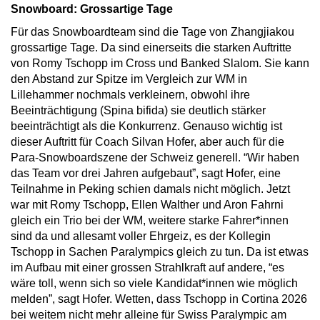
Snowboard: Grossartige Tage
Für das Snowboardteam sind die Tage von Zhangjiakou
grossartige Tage. Da sind einerseits die starken Auftritte
von Romy Tschopp im Cross und Banked Slalom. Sie kann
den Abstand zur Spitze im Vergleich zur WM in
Lillehammer nochmals verkleinern, obwohl ihre
Beeinträchtigung (Spina bifida) sie deutlich stärker
beeinträchtigt als die Konkurrenz. Genauso wichtig ist
dieser Auftritt für Coach Silvan Hofer, aber auch für die
Para-Snowboardszene der Schweiz generell. “Wir haben
das Team vor drei Jahren aufgebaut”, sagt Hofer, eine
Teilnahme in Peking schien damals nicht möglich. Jetzt
war mit Romy Tschopp, Ellen Walther und Aron Fahrni
gleich ein Trio bei der WM, weitere starke Fahrer*innen
sind da und allesamt voller Ehrgeiz, es der Kollegin
Tschopp in Sachen Paralympics gleich zu tun. Da ist etwas
im Aufbau mit einer grossen Strahlkraft auf andere, “es
wäre toll, wenn sich so viele Kandidat*innen wie möglich
melden”, sagt Hofer. Wetten, dass Tschopp in Cortina 2026
bei weitem nicht mehr alleine für Swiss Paralympic am