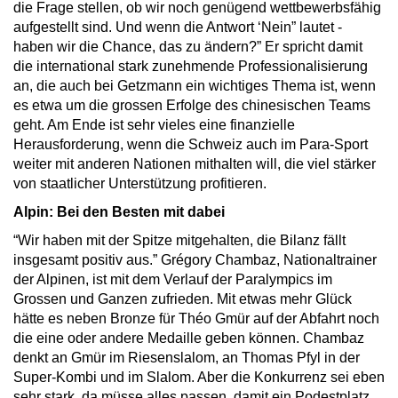
die Frage stellen, ob wir noch genügend wettbewerbsfähig
aufgestellt sind. Und wenn die Antwort ‘Nein” lautet -
haben wir die Chance, das zu ändern?” Er spricht damit
die international stark zunehmende Professionalisierung
an, die auch bei Getzmann ein wichtiges Thema ist, wenn
es etwa um die grossen Erfolge des chinesischen Teams
geht. Am Ende ist sehr vieles eine finanzielle
Herausforderung, wenn die Schweiz auch im Para-Sport
weiter mit anderen Nationen mithalten will, die viel stärker
von staatlicher Unterstützung profitieren.
Alpin: Bei den Besten mit dabei
“Wir haben mit der Spitze mitgehalten, die Bilanz fällt
insgesamt positiv aus.” Grégory Chambaz, Nationaltrainer
der Alpinen, ist mit dem Verlauf der Paralympics im
Grossen und Ganzen zufrieden. Mit etwas mehr Glück
hätte es neben Bronze für Théo Gmür auf der Abfahrt noch
die eine oder andere Medaille geben können. Chambaz
denkt an Gmür im Riesenslalom, an Thomas Pfyl in der
Super-Kombi und im Slalom. Aber die Konkurrenz sei eben
sehr stark, da müsse alles passen, damit ein Podestplatz