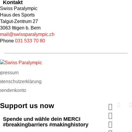
Kontakt
Swiss Paralympic
Haus des Sports
Talgut-Zentrum 27
3063 Ittigen b. Bern
mail@swissparalympic.ch
Phone
031 533 70 80
mpressum
atenschutzerklärung
pendenkonto
Support us now
Spende und wähle dein MERCI
#breakingbarriers #makinghistory