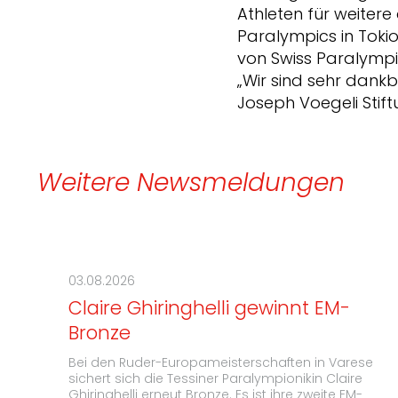
Athleten für weitere
Paralympics in Tokio
von Swiss Paralympic
„Wir sind sehr dankb
Joseph Voegeli Stift
Weitere Newsmeldungen
03.08.2026
Claire Ghiringhelli gewinnt EM-
Bronze
Bei den Ruder-Europameisterschaften in Varese
sichert sich die Tessiner Paralympionikin Claire
Ghiringhelli erneut Bronze. Es ist ihre zweite EM-