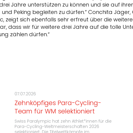
 drei Jahre unterstützen zu können und sie auf ih
 und Peking begleiten zu dürfen.“ Conchita Jäger,
, zeigt sich ebenfalls sehr erfreut über die weit
ar, dass wir für weitere drei Jahre auf die tolle Un
ung zählen dürfen.“
07.07.2026
Zehnköpfiges Para-Cycling-
Team für WM selektioniert
Swiss Paralympic hat zehn Athlet*innen für die
Para-Cycling-Weltmeisterschaften 2026
selektioniert. Die Titelwettkämpfe im