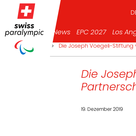
D
News
EPC 2027
Los An
>
News
>
Die Joseph Voegeli-Stiftung 
Die Joseph
Partnersc
19. Dezember 2019