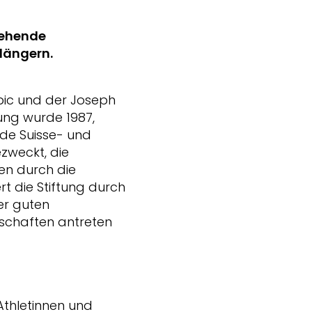
stehende
längern.
mpic und der Joseph
tung wurde 1987,
de Suisse- und
ezweckt, die
nen durch die
rt die Stiftung durch
ter guten
schaften antreten
Athletinnen und