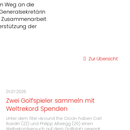
rem Weg an die
 Generalsekretärin
ere Zusammenarbeit:
terstützung der
Zur Übersicht
01.07.2026
Zwei Golfspieler sammeln mit
Weltrekord Spenden
Unter dem Titel «Around the Clock» haben Carl
Rüedin (22) und Philipp Altwegg (20) einen
Weltrekordversuch auf dem Golfplatz gewagt.