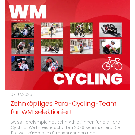
07.07.2026
Zehnköpfiges Para-Cycling-Team
für WM selektioniert
Swiss Paralympic hat zehn Athlet*innen für die Para-
Cycling-Weltmeisterschaften 2026 selektioniert. Die
Titelwettkämpfe im Strassenrennen und