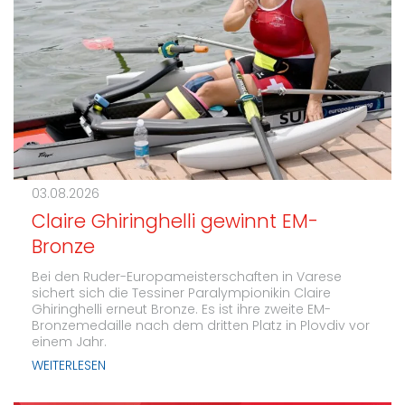
03.08.2026
Claire Ghiringhelli gewinnt EM-
Bronze
Bei den Ruder-Europameisterschaften in Varese
sichert sich die Tessiner Paralympionikin Claire
Ghiringhelli erneut Bronze. Es ist ihre zweite EM-
Bronzemedaille nach dem dritten Platz in Plovdiv vor
einem Jahr.
WEITERLESEN