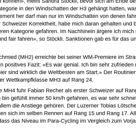
 können», meint Sandra Stöckli, bevor sich am Ende de
tegorie in den Windschatten der H3 gehängt hatten, was
lement her darf man nur im Windschatten von denen fa
er Schweizer Korrektheit, habe mich daran gehalten und b
en Kategorie gefahren. Im Nachhinein ärgere ich mich n
und fair fahren», so Stöckli. Sanktionen gab es für das u
chmied (MH2) erreichte bei seiner WM-Premiere im Stra
n positives Fazit: «Es war genial. Ich bin sehr zufrieden
er sind wirklich die Weltbesten am Start.» Der Routinier
er Wettkampfklasse MH3 auf Rang 24.
e MH4 fuhr Fabian Recher als erster Schweizer auf Rang
 bin gefühlt immer 50 km/h gefahren, es war sehr schnel
allem die Anstiege gehören. Der Luzerner Tobias Lötsch
erten sich im selben Rennen auf Rang 15 und Rang 17. A
dass das Niveau im Para-Cycling im Vergleich zum Vorja