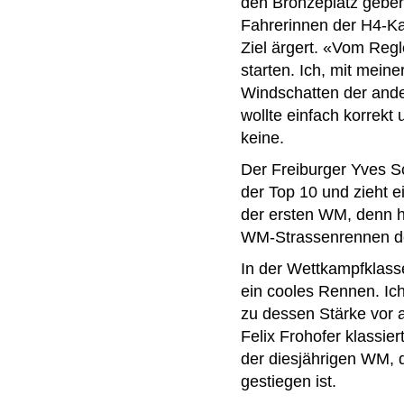
den Bronzeplatz geben
Fahrerinnen der H4-Ka
Ziel ärgert. «Vom Reg
starten. Ich, mit mein
Windschatten der ander
wollte einfach korrekt 
keine.
Der Freiburger Yves S
der Top 10 und zieht ei
der ersten WM, denn hi
WM-Strassenrennen d
In der Wettkampfklass
ein cooles Rennen. Ich
zu dessen Stärke vor 
Felix Frohofer klassi
der diesjährigen WM, 
gestiegen ist.