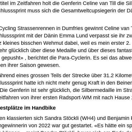
el im Zeitfahren holt die Genferin Celine van Till die Si
chlusssprint muss sich die Gesamtweltcupsiegerin der
ycling Strassenrennen in Dumfries gewinnt Celine van T
Schlusssprint mit der Dänin Emma Lund verpasst sie ihr 
z kleines bisschen Wehmut dabei, weil es mein erster 2. 
 sehr glücklich über diese Medaille und über dieses fanta
gepusht» , berichtet die Para-Cyclerin. Es sei das abw
en ihrer Saison gewesen.
während eines grossen Teils der Strecke über 31.2 Kilome
ssprint hatte ich nicht mehr genug Kraft in den Beinen
 Die Genferin ist sehr glücklich, die Silbermedaille im 
eitfahren von ihrer ersten Radsport-WM mit nach Hause
estplätze im Handbike
en klassierten sich Sandra Stöckli (WH4) und Benjamin
ngewinnerin von 2022 war gut gestartet. «Es hätte ein