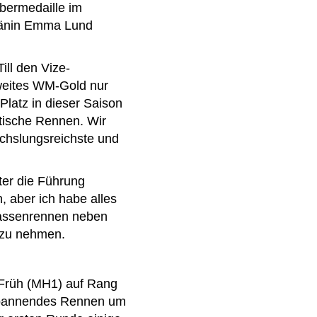
lbermedaille im
 Dänin Emma Lund
ill den Vize-
zweites WM-Gold nur
Platz in dieser Saison
stische Rennen. Wir
echslungsreichste und
ter die Führung
, aber ich habe alles
Strassenrennen neben
 zu nehmen.
 Früh (MH1) auf Rang
 spannendes Rennen um