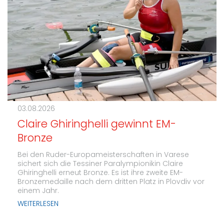
03.08.2026
Claire Ghiringhelli gewinnt EM-
Bronze
Bei den Ruder-Europameisterschaften in Varese
sichert sich die Tessiner Paralympionikin Claire
Ghiringhelli erneut Bronze. Es ist ihre zweite EM-
Bronzemedaille nach dem dritten Platz in Plovdiv vor
einem Jahr.
WEITERLESEN