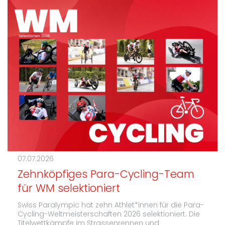
07.07.2026
Zehnköpfiges Para-Cycling-Team
für WM selektioniert
Swiss Paralympic hat zehn Athlet*innen für die Para-
Cycling-Weltmeisterschaften 2026 selektioniert. Die
Titelwettkämpfe im Strassenrennen und