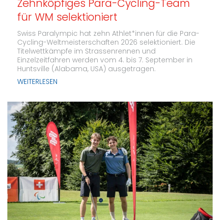
Zehnköpfiges Para-Cycling-Team
für WM selektioniert
Swiss Paralympic hat zehn Athlet*innen für die Para-
Cycling-Weltmeisterschaften 2026 selektioniert. Die
Titelwettkämpfe im Strassenrennen und
Einzelzeitfahren werden vom 4. bis 7. September in
Huntsville (Alabama, USA) ausgetragen.
WEITERLESEN