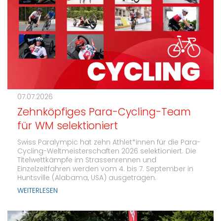
07.07.2026
Zehnköpfiges Para-Cycling-Team
für WM selektioniert
Swiss Paralympic hat zehn Athlet*innen für die Para-
Cycling-Weltmeisterschaften 2026 selektioniert. Die
Titelwettkämpfe im Strassenrennen und
Einzelzeitfahren werden vom 4. bis 7. September in
Huntsville (Alabama, USA) ausgetragen.
WEITERLESEN