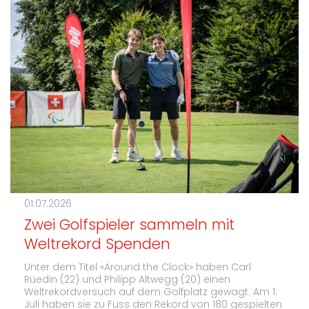
01.07.2026
Zwei Golfspieler sammeln mit
Weltrekord Spenden
Unter dem Titel «Around the Clock» haben Carl
Rüedin (22) und Philipp Altwegg (20) einen
Weltrekordversuch auf dem Golfplatz gewagt. Am 1.
Juli haben sie zu Fuss den Rekord von 180 gespielten