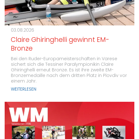
03.08.2026
Claire Ghiringhelli gewinnt EM-
Bronze
Bei den Ruder-Europameisterschaften in Varese
sichert sich die Tessiner Paralympionikin Claire
Ghiringhelli erneut Bronze. Es ist ihre zweite EM-
Bronzemedaille nach dem dritten Platz in Plovdiv vor
einem Jahr.
WEITERLESEN