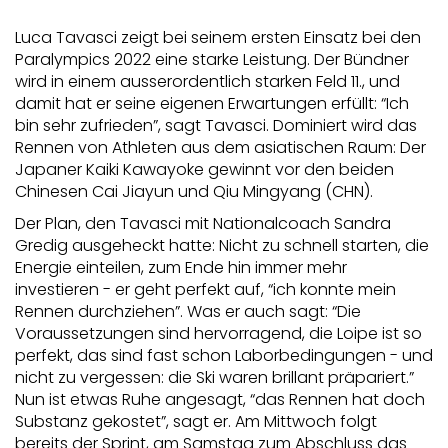
Luca Tavasci zeigt bei seinem ersten Einsatz bei den
Paralympics 2022 eine starke Leistung. Der Bündner
wird in einem ausserordentlich starken Feld 11., und
damit hat er seine eigenen Erwartungen erfüllt: “Ich
bin sehr zufrieden”, sagt Tavasci. Dominiert wird das
Rennen von Athleten aus dem asiatischen Raum: Der
Japaner Kaiki Kawayoke gewinnt vor den beiden
Chinesen Cai Jiayun und Qiu Mingyang (CHN).
Der Plan, den Tavasci mit Nationalcoach Sandra
Gredig ausgeheckt hatte: Nicht zu schnell starten, die
Energie einteilen, zum Ende hin immer mehr
investieren - er geht perfekt auf, “ich konnte mein
Rennen durchziehen”. Was er auch sagt: “Die
Voraussetzungen sind hervorragend, die Loipe ist so
perfekt, das sind fast schon Laborbedingungen - und
nicht zu vergessen: die Ski waren brillant präpariert.”
Nun ist etwas Ruhe angesagt, “das Rennen hat doch
Substanz gekostet”, sagt er. Am Mittwoch folgt
bereits der Sprint, am Samstag zum Abschluss das