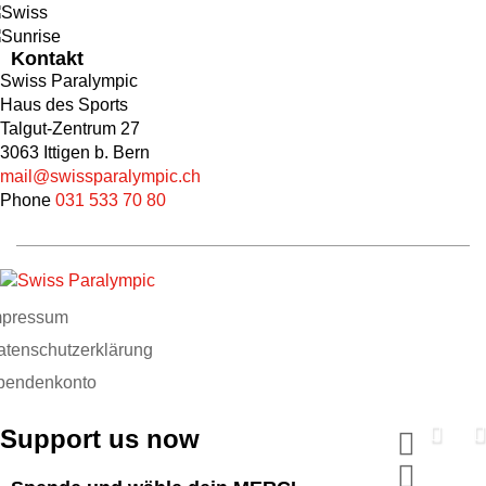
Kontakt
Swiss Paralympic
Haus des Sports
Talgut-Zentrum 27
3063 Ittigen b. Bern
mail@swissparalympic.ch
Phone
031 533 70 80
mpressum
atenschutzerklärung
pendenkonto
Support us now