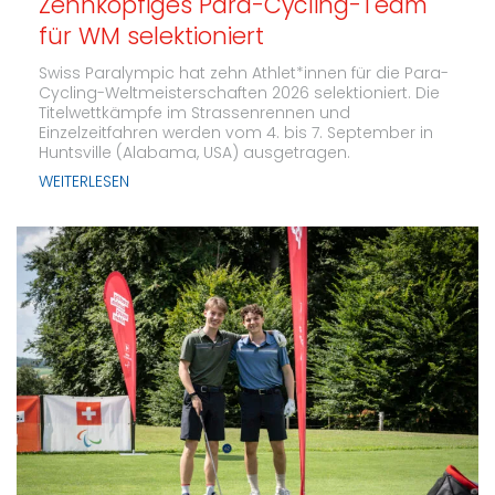
Zehnköpfiges Para-Cycling-Team
für WM selektioniert
Swiss Paralympic hat zehn Athlet*innen für die Para-
Cycling-Weltmeisterschaften 2026 selektioniert. Die
Titelwettkämpfe im Strassenrennen und
Einzelzeitfahren werden vom 4. bis 7. September in
Huntsville (Alabama, USA) ausgetragen.
WEITERLESEN