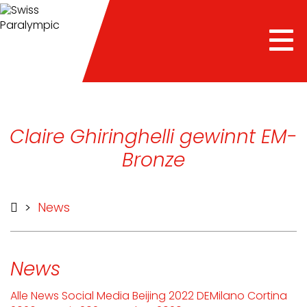
Tog
nav
Claire Ghiringhelli gewinnt EM-
Bronze
>
News
News
Alle
News
Social Media
Beijing 2022 DE
Milano Cortina