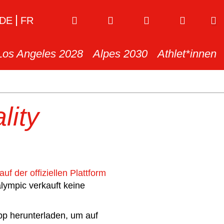
DE
FR
Los Angeles 2028
Alpes 2030
Athlet*innen
lity
auf der offiziellen Plattform
lympic verkauft keine
p herunterladen, um auf