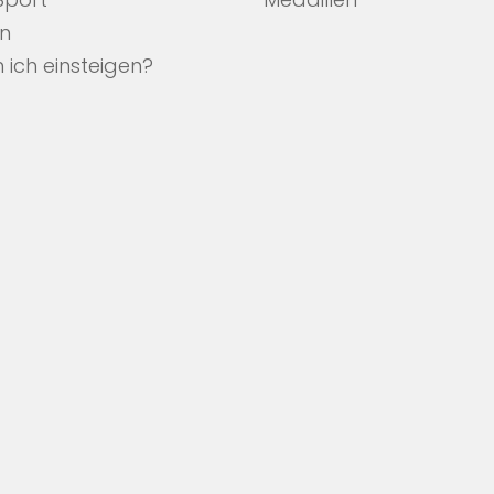
 Sport
Medaillen
en
 ich einsteigen?