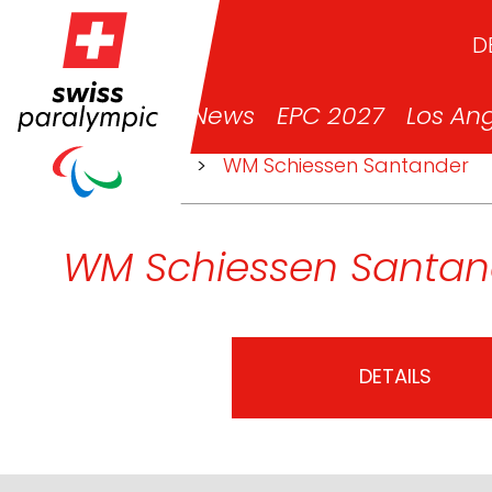
D
News
EPC 2027
Los An
>
Events
>
WM Schiessen Santander
WM Schiessen Santan
DETAILS