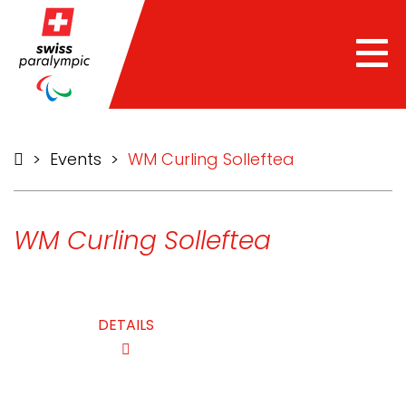
Tog
nav
>
Events
>
WM Curling Solleftea
WM Curling Solleftea
DETAILS