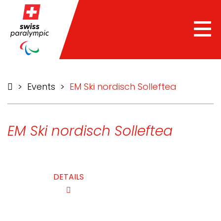
Tog
nav
>
Events
>
EM Ski nordisch Solleftea
EM Ski nordisch Solleftea
DETAILS