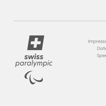
Impres
Dat
Spe