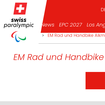
D
News
EPC 2027
Los An
>
Events
>
EM Rad und Handbike Alk
EM Rad und Handbike