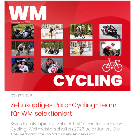
07.07.2026
Zehnköpfiges Para-Cycling-Team
für WM selektioniert
Swiss Paralympic hat zehn Athlet*innen für die Para-
Cycling-Weltmeisterschaften 2026 selektioniert. Die
Titelwettkämpfe im Strassenrennen und