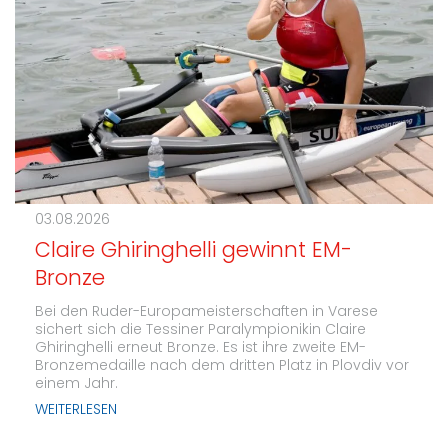
03.08.2026
Claire Ghiringhelli gewinnt EM-
Bronze
Bei den Ruder-Europameisterschaften in Varese
sichert sich die Tessiner Paralympionikin Claire
Ghiringhelli erneut Bronze. Es ist ihre zweite EM-
Bronzemedaille nach dem dritten Platz in Plovdiv vor
einem Jahr.
WEITERLESEN