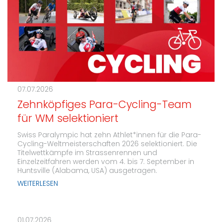
07.07.2026
Zehnköpfiges Para-Cycling-Team
für WM selektioniert
Swiss Paralympic hat zehn Athlet*innen für die Para-
Cycling-Weltmeisterschaften 2026 selektioniert. Die
Titelwettkämpfe im Strassenrennen und
Einzelzeitfahren werden vom 4. bis 7. September in
Huntsville (Alabama, USA) ausgetragen.
WEITERLESEN
01.07.2026