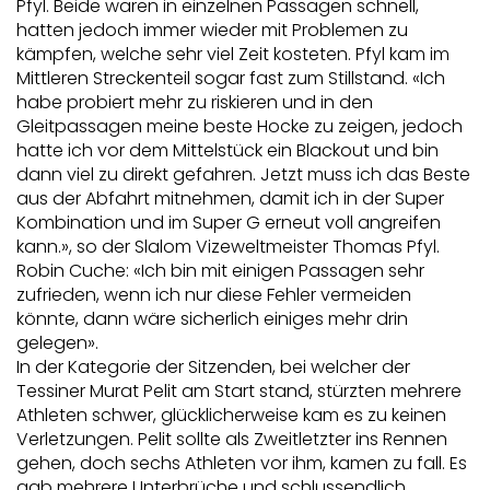
Pfyl. Beide waren in einzelnen Passagen schnell,
hatten jedoch immer wieder mit Problemen zu
kämpfen, welche sehr viel Zeit kosteten. Pfyl kam im
Mittleren Streckenteil sogar fast zum Stillstand. «Ich
habe probiert mehr zu riskieren und in den
Gleitpassagen meine beste Hocke zu zeigen, jedoch
hatte ich vor dem Mittelstück ein Blackout und bin
dann viel zu direkt gefahren. Jetzt muss ich das Beste
aus der Abfahrt mitnehmen, damit ich in der Super
Kombination und im Super G erneut voll angreifen
kann.», so der Slalom Vizeweltmeister Thomas Pfyl.
Robin Cuche: «Ich bin mit einigen Passagen sehr
zufrieden, wenn ich nur diese Fehler vermeiden
könnte, dann wäre sicherlich einiges mehr drin
gelegen».
In der Kategorie der Sitzenden, bei welcher der
Tessiner Murat Pelit am Start stand, stürzten mehrere
Athleten schwer, glücklicherweise kam es zu keinen
Verletzungen. Pelit sollte als Zweitletzter ins Rennen
gehen, doch sechs Athleten vor ihm, kamen zu fall. Es
gab mehrere Unterbrüche und schlussendlich