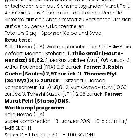
entschieden sich aus Sicherheitsgründen Murat Pelit,
Alex Cairns aus Kanada und der Italiener Rene de
Silvestro auf den Abfahrtsstart zu verzichten, um sich
auf den Super G zu konzentrieren.
Foto: Urs Sigg - Sponsor: Kolpa und Syba
Resultate:
Sella Nevea (ITA). Weltmeisterschaften Para-Ski-Alpin.
Abfahrt. Männer. Stehend:
1. Théo Gmür (Haute-
Nendaz) 58,62.
2. Markus Salcher (AUT) 0,6 zurück. 3.
Arthur Pauched (FRA) 0,81 zurück.
Ferner: 9. Robin
Cuche (Saules) 2,97 zurück. 11. Thomas Pfyl
(Schwyz) 3,13 zurück.
– Sitzend: 1. Jeroen
Kampschreur (NED) 58,81. 2. Kurt Oatway (CAN) 0,63
zurück. 3. Takeshi Suzuki (JPN) 2,06 zurück.
Ferner:
Murat Pelit (Stabio) DNS.
Wettkampfprogramm:
Sella Nevea (ITA)
Super Kombination - 31. Januar 2019 - 10:15 SG D+H /
14:15 SL D+H
Super G - 1. Februar 2019 - 11:00 SG D+H