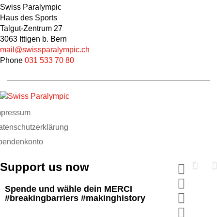
Swiss Paralympic
Haus des Sports
Talgut-Zentrum 27
3063 Ittigen b. Bern
mail@swissparalympic.ch
Phone
031 533 70 80
mpressum
atenschutzerklärung
pendenkonto
Support us now
Spende und wähle dein MERCI
#breakingbarriers #makinghistory