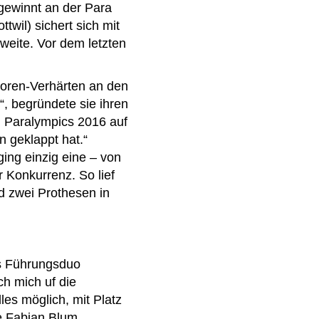
gewinnt an der Para
twil) sichert sich mit
weite. Vor dem letzten
toren-Verhärten an den
“, begründete sie ihren
en Paralympics 2016 auf
n geklappt hat.“
ging einzig eine – von
 Konkurrenz. So lief
nd zwei Prothesen in
as Führungsduo
h mich uf die
les möglich, mit Platz
ge Fabian Blum