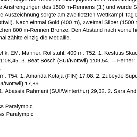
die Anstrengungen des 1500 m-Rennens (3.) und wurde Si
ne Auszeichnung sorgte am zweitletzten Wettkampf Tag D
ttwil). Nach einmal Gold (400 m), zweimal Silber (1500 
ichen 800 m-Rennen Bronze. Den Abstand nach vorne hät
al zählte einzig die Medaille.
letik. EM. Männer. Rollstuhl. 400 m. T52: 1. Kestutis Sku
:08,45. 3. Beat Bösch (SUI/Nottwil) 1:09,54. – Ferner:
.
0 m. T54: 1. Amanda Kotaja (FIN) 17,08. 2. Zubeyde Supu
I/Nottwil) 17,89.
1. Abassia Rahmani (SUI/Winterthur) 29,32. 2. Sara And
ss Paralympic
iss Paralympic