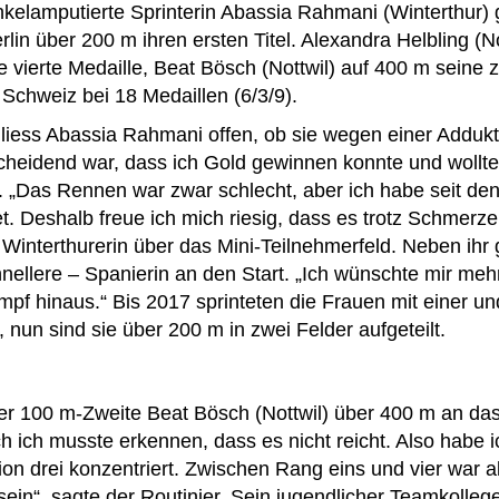
nkelamputierte Sprinterin Abassia Rahmani (Winterthur) 
rlin über 200 m ihren ersten Titel. Alexandra Helbling (Not
 vierte Medaille, Beat Bösch (Nottwil) auf 400 m seine z
 Schweiz bei 18 Medaillen (6/3/9).
t liess Abassia Rahmani offen, ob sie wegen einer Adduk
scheidend war, dass ich Gold gewinnen konnte und wollte
id. „Das Rennen war zwar schlecht, aber ich habe seit d
t. Deshalb freue ich mich riesig, dass es trotz Schmerze
e Winterthurerin über das Mini-Teilnehmerfeld. Neben ihr 
nellere – Spanierin an den Start. „Ich wünschte mir mehr
mpf hinaus.“ Bis 2017 sprinteten die Frauen mit einer u
, nun sind sie über 200 m in zwei Felder aufgeteilt.
er 100 m-Zweite Beat Bösch (Nottwil) über 400 m an d
ich musste erkennen, dass es nicht reicht. Also habe ic
on drei konzentriert. Zwischen Rang eins und vier war al
n sein“, sagte der Routinier. Sein jugendlicher Teamkolle