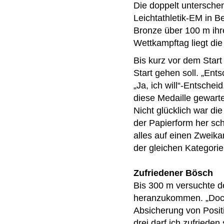
Die doppelt untersche
Leichtathletik-EM in Be
Bronze über 100 m ihre
Wettkampftag liegt die
Bis kurz vor dem Star
Start gehen soll. „Ent
„Ja, ich will“-Entsche
diese Medaille gewarte
Nicht glücklich war di
der Papierform her sch
alles auf einen Zweika
der gleichen Kategorie
Zufriedener Bösch
Bis 300 m versuchte d
heranzukommen. „Doch 
Absicherung von Positi
drei darf ich zufriede