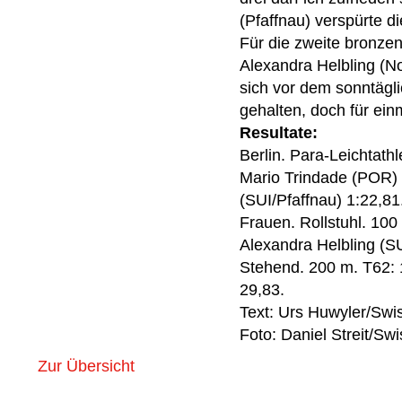
(Pfaffnau) verspürte 
Für die zweite bronze
Alexandra Helbling (No
sich vor dem sonntägl
gehalten, doch für einm
Resultate:
Berlin. Para-Leichtath
Mario Trindade (POR) 1
(SUI/Pfaffnau) 1:22,81
Frauen. Rollstuhl. 10
Alexandra Helbling (SU
Stehend. 200 m. T62: 
29,83.
Text: Urs Huwyler/Swi
Foto: Daniel Streit/Sw
Zur Übersicht