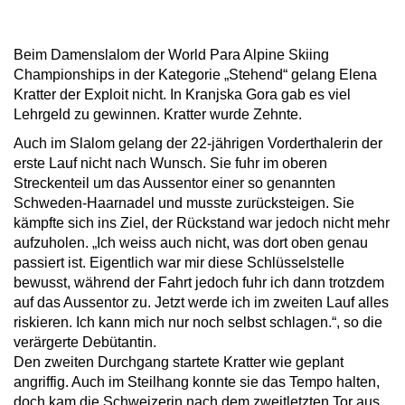
Beim Damenslalom der World Para Alpine Skiing
Championships in der Kategorie „Stehend“ gelang Elena
Kratter der Exploit nicht. In Kranjska Gora gab es viel
Lehrgeld zu gewinnen. Kratter wurde Zehnte.
Auch im Slalom gelang der 22-jährigen Vorderthalerin der
erste Lauf nicht nach Wunsch. Sie fuhr im oberen
Streckenteil um das Aussentor einer so genannten
Schweden-Haarnadel und musste zurücksteigen. Sie
kämpfte sich ins Ziel, der Rückstand war jedoch nicht mehr
aufzuholen. „Ich weiss auch nicht, was dort oben genau
passiert ist. Eigentlich war mir diese Schlüsselstelle
bewusst, während der Fahrt jedoch fuhr ich dann trotzdem
auf das Aussentor zu. Jetzt werde ich im zweiten Lauf alles
riskieren. Ich kann mich nur noch selbst schlagen.“, so die
verärgerte Debütantin.
Den zweiten Durchgang startete Kratter wie geplant
angriffig. Auch im Steilhang konnte sie das Tempo halten,
doch kam die Schweizerin nach dem zweitletzten Tor aus