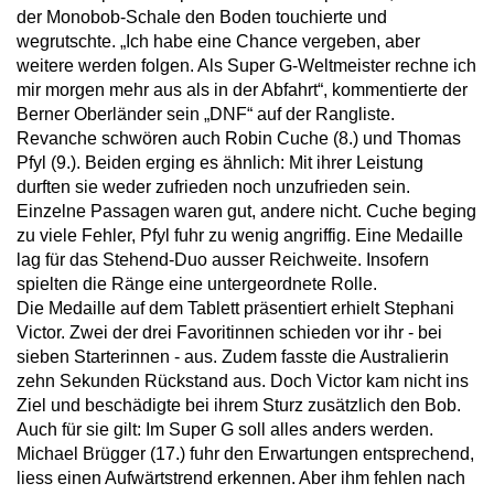
der Monobob-Schale den Boden touchierte und
wegrutschte. „Ich habe eine Chance vergeben, aber
weitere werden folgen. Als Super G-Weltmeister rechne ich
mir morgen mehr aus als in der Abfahrt“, kommentierte der
Berner Oberländer sein „DNF“ auf der Rangliste.
Revanche schwören auch Robin Cuche (8.) und Thomas
Pfyl (9.). Beiden erging es ähnlich: Mit ihrer Leistung
durften sie weder zufrieden noch unzufrieden sein.
Einzelne Passagen waren gut, andere nicht. Cuche beging
zu viele Fehler, Pfyl fuhr zu wenig angriffig. Eine Medaille
lag für das Stehend-Duo ausser Reichweite. Insofern
spielten die Ränge eine untergeordnete Rolle.
Die Medaille auf dem Tablett präsentiert erhielt Stephani
Victor. Zwei der drei Favoritinnen schieden vor ihr - bei
sieben Starterinnen - aus. Zudem fasste die Australierin
zehn Sekunden Rückstand aus. Doch Victor kam nicht ins
Ziel und beschädigte bei ihrem Sturz zusätzlich den Bob.
Auch für sie gilt: Im Super G soll alles anders werden.
Michael Brügger (17.) fuhr den Erwartungen entsprechend,
liess einen Aufwärtstrend erkennen. Aber ihm fehlen nach