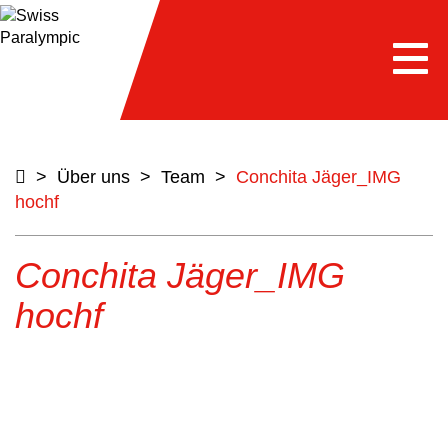
Togg
navi
>
Über uns
>
Team
>
Conchita Jäger_IMG
hochf
Conchita Jäger_IMG
hochf