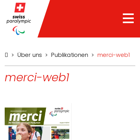
Tog
nav
>
Über uns
>
Publikationen
>
merci-web1
merci-web1