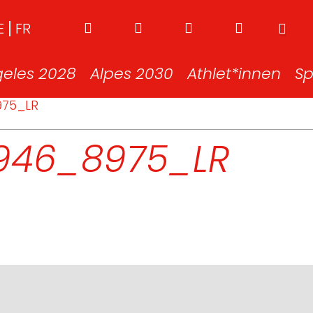
E
FR
geles 2028
Alpes 2030
Athlet*innen
Sp
975_LR
1946_8975_LR