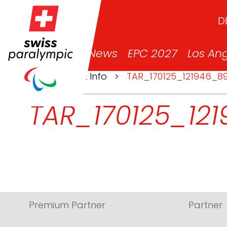
D
News
EPC 2027
Los An
>
News & Info
>
TAR_170125_121946_8
TAR_170125_12
Premium Partner
Partner