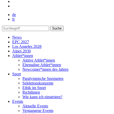
de
fr
Suche
News
EPC 2027
Los Angeles 2028
Alpes 2030
Athlet*innen
Aktive Athlet*innen
Ehemalige Athlet*innen
Newcomer*innen des Jahres
Sport
Paralympische Sportarten
Selektionskonzepte
Ethik im Sport
Richtlinien
Wie kann ich einsteigen?
Events
Aktuelle Events
Vergangene Events