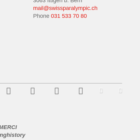
3063 Ittigen b. Bern
mail@swissparalympic.ch
Phone
031 533 70 80
 MERCI
nghistory