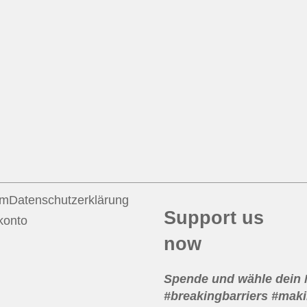
um
Datenschutzerklärung
Support us
konto
now
Spende und wähle dein
#breakingbarriers #maki